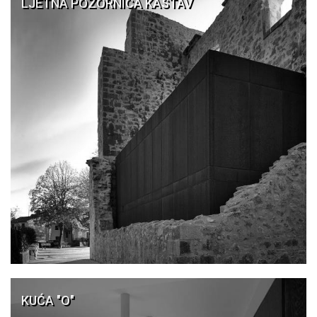
LJETNA POZORNICA KASTAV
KUĆA "O"