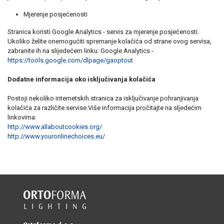
Mjerenje posjećenosti
Stranica koristi Google Analytics - servis za mjerenje posjećenosti.
Ukoliko želite onemogućiti spremanje kolačića od strane ovog servisa,
zabranite ih na slijedećem linku: Google Analytics -
https://tools.google.com/dlpage/gaoptout
Dodatne informacija oko isključivanja kolačića
Postoji nekoliko internetskih stranica za isključivanje pohranjivanja
kolačića za različite servise.Više informacija pročitajte na sljedećim
linkovima:
http://www.allaboutcookies.org/
http://www.youronlinechoices.eu/