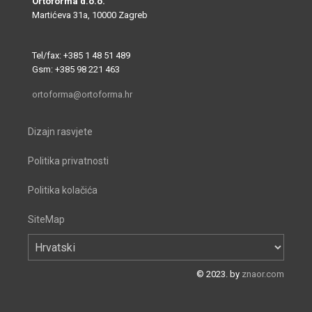
Ortoforma d.o.o.
Martićeva 31a, 10000 Zagreb
Tel/fax: +385 1 48 51 489
Gsm: +385 98 221 463
ortoforma@ortoforma.hr
Dizajn rasvjete
Politika privatnosti
Politika kolačića
SiteMap
© 2023. by
znaor.com