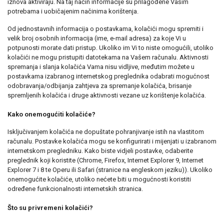
iznova aktiviraju. Na taj način informacije su prilagođene Vašim
potrebama i uobičajenim načinima korištenja.
Od jednostavnih informacija o postavkama, kolačići mogu spremiti i
velik broj osobnih informacija (ime, e-mail adresa) za koje Vi u
potpunosti morate dati pristup. Ukoliko im Vi to niste omogućili, utoliko
kolačići ne mogu pristupiti datotekama na Vašem računalu. Aktivnosti
spremanja i slanja kolačića Vama nisu vidljive, međutim možete u
postavkama izabranog internetskog preglednika odabrati mogućnost
odobravanja/odbijanja zahtjeva za spremanje kolačića, brisanje
spremljenih kolačića i druge aktivnosti vezane uz korištenje kolačića.
Kako onemogućiti kolačiće?
Isključivanjem kolačića ne dopuštate pohranjivanje istih na vlastitom
računalu. Postavke kolačića mogu se konfigurirati i mijenjati u izabranom
internetskom pregledniku. Kako biste vidjeli postavke, odaberite
preglednik koji koristite (Chrome, Firefox, Internet Explorer 9, Internet
Explorer 7 i 8 te Operu ili Safari (stranice na engleskom jeziku)). Ukoliko
onemogućite kolačiće, utoliko nećete biti u mogućnosti koristiti
određene funkcionalnosti internetskih stranica.
Što su privremeni kolačići?