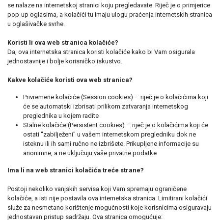
se nalaze na internetskoj stranici koju pregledavate. Riječ je o primjerice
pop-up oglasima, a kolačići tu imaju ulogu praćenja internetskih stranica
u oglašivačke svrhe.
Koristi li ova web stranica kolačiće?
Da, ova internetska stranica koristi kolačiće kako bi Vam osigurala
jednostavnije i bolje korisničko iskustvo.
Kakve kolačiće koristi ova web stranica?
Privremene kolačiće (Session cookies) – riječ je o kolačićima koji
će se automatski izbrisati prilikom zatvaranja internetskog
preglednika u kojem radite
Stalne kolačiće (Persistent cookies) – riječ je o kolačićima koji će
ostati ''zabilježeni'' u vašem internetskom pregledniku dok ne
isteknu ili ih sami ručno ne izbrišete. Prikupljene informacije su
anonimne, a ne uključuju vaše privatne podatke
Ima li na web stranici kolačića treće strane?
Postoji nekoliko vanjskih servisa koji Vam spremaju ograničene
kolačiće, a isti nije postavila ova internetska stranica. Limitirani kolačići
služe za nesmetano korištenje mogućnosti koje korisnicima osiguravaju
jednostavan pristup sadržaju. Ova stranica omogućuje: