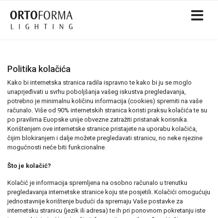
Politika kolačića
Kako bi internetska stranica radila ispravno te kako bi ju se moglo
unaprjeđivati u svrhu poboljšanja vašeg iskustva pregledavanja,
potrebno je minimalnu količinu informacija (cookies) spremiti na vaše
računalo. Više od 90% internetskih stranica koristi praksu kolačića te su
po pravilima Euopske unije obvezne zatražiti pristanak korisnika.
Korištenjem ove internetske stranice pristajete na uporabu kolačića,
čijim blokiranjem i dalje možete pregledavati stranicu, no neke njezine
mogućnosti neće biti funkcionalne.
Što je kolačić?
Kolačić je informacija spremljena na osobno računalo u trenutku
pregledavanja internetske stranice koju ste posjetili. Kolačići omogućuju
jednostavnije korištenje budući da spremaju Vaše postavke za
internetsku stranicu (jezik ili adresa) te ih pri ponovnom pokretanju iste