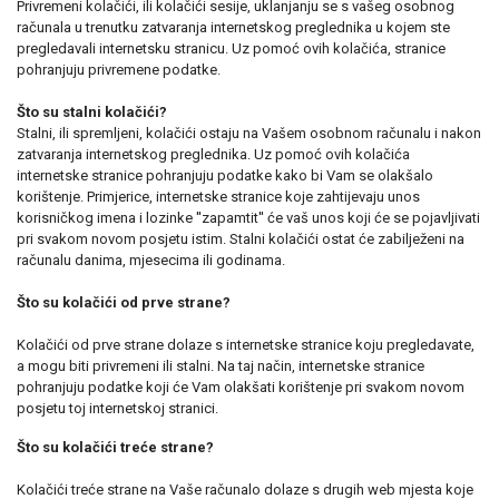
Privremeni kolačići, ili kolačići sesije, uklanjanju se s vašeg osobnog
računala u trenutku zatvaranja internetskog preglednika u kojem ste
pregledavali internetsku stranicu. Uz pomoć ovih kolačića, stranice
pohranjuju privremene podatke.
Što su stalni kolačići?
Stalni, ili spremljeni, kolačići ostaju na Vašem osobnom računalu i nakon
zatvaranja internetskog preglednika. Uz pomoć ovih kolačića
internetske stranice pohranjuju podatke kako bi Vam se olakšalo
korištenje. Primjerice, internetske stranice koje zahtijevaju unos
korisničkog imena i lozinke ''zapamtit'' će vaš unos koji će se pojavljivati
pri svakom novom posjetu istim. Stalni kolačići ostat će zabilježeni na
računalu danima, mjesecima ili godinama.
Što su kolačići od prve strane?
Kolačići od prve strane dolaze s internetske stranice koju pregledavate,
a mogu biti privremeni ili stalni. Na taj način, internetske stranice
pohranjuju podatke koji će Vam olakšati korištenje pri svakom novom
posjetu toj internetskoj stranici.
Što su kolačići treće strane?
Kolačići treće strane na Vaše računalo dolaze s drugih web mjesta koje