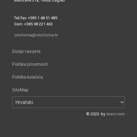
Martićeva 31a, 10000 Zagreb
Tel/fax: +385 1 48 51 489
Gsm: +385 98 221 463
ortoforma@ortoforma.hr
Dizajn rasvjete
Politika privatnosti
Politika kolačića
SiteMap
© 2023. by
znaor.com