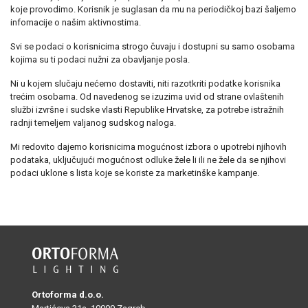
koje provodimo. Korisnik je suglasan da mu na periodičkoj bazi šaljemo
infomacije o našim aktivnostima.
Svi se podaci o korisnicima strogo čuvaju i dostupni su samo osobama
kojima su ti podaci nužni za obavljanje posla.
Ni u kojem slučaju nećemo dostaviti, niti razotkriti podatke korisnika
trećim osobama. Od navedenog se izuzima uvid od strane ovlaštenih
službi izvršne i sudske vlasti Republike Hrvatske, za potrebe istražnih
radnji temeljem valjanog sudskog naloga.
Mi redovito dajemo korisnicima mogućnost izbora o upotrebi njihovih
podataka, uključujući mogućnost odluke žele li ili ne žele da se njihovi
podaci uklone s lista koje se koriste za marketinške kampanje.
Ortoforma d.o.o.