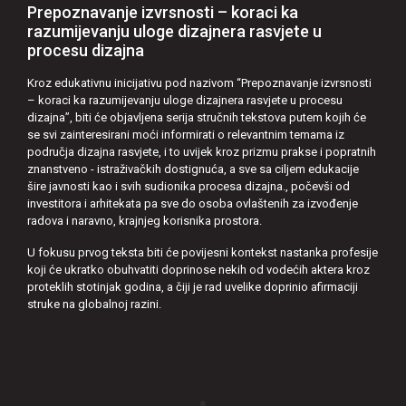
Prepoznavanje izvrsnosti – koraci ka
razumijevanju uloge dizajnera rasvjete u
procesu dizajna
Kroz edukativnu inicijativu pod nazivom “Prepoznavanje izvrsnosti
– koraci ka razumijevanju uloge dizajnera rasvjete u procesu
dizajna”, biti će objavljena serija stručnih tekstova putem kojih će
se svi zainteresirani moći informirati o relevantnim temama iz
područja dizajna rasvjete, i to uvijek kroz prizmu prakse i popratnih
znanstveno - istraživačkih dostignuća, a sve sa ciljem edukacije
šire javnosti kao i svih sudionika procesa dizajna., počevši od
investitora i arhitekata pa sve do osoba ovlaštenih za izvođenje
radova i naravno, krajnjeg korisnika prostora.
U fokusu prvog teksta biti će povijesni kontekst nastanka profesije
koji će ukratko obuhvatiti doprinose nekih od vodećih aktera kroz
proteklih stotinjak godina, a čiji je rad uvelike doprinio afirmaciji
struke na globalnoj razini.