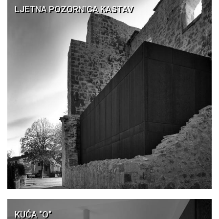
LJETNA POZORNICA KASTAV
KUĆA "O"